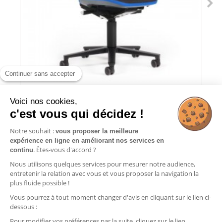
Continuer sans accepter
Voici nos cookies,
c'est vous qui décidez !
SIÈGE D'ATELIER À ROULETTES - NEON 2...
Notre souhait :
vous proposer la meilleure
expérience en ligne en améliorant nos services en
Ajouter au panier
. Êtes-vous d'accord ?
continu
Nous utilisons quelques services pour mesurer notre audience,
entretenir la relation avec vous et vous proposer la navigation la
plus fluide possible !
Vous pourrez à tout moment changer d'avis en cliquant sur le lien ci-
Informations
dessous :
Commandes
Pour modifier vos préférences par la suite, cliquez sur le lien