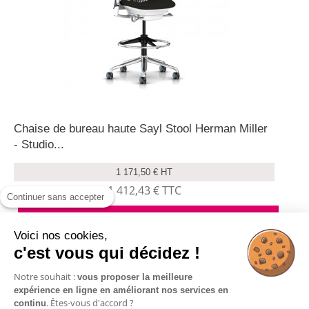
Chaise de bureau haute Sayl Stool Herman Miller
- Studio...
1 171,50 € HT
1 412,43 € TTC
Continuer sans accepter
Ajouter au panier
Voici nos cookies,
c'est vous qui décidez !
Détails
Notre souhait :
vous proposer la meilleure
expérience en ligne en améliorant nos services en
. Êtes-vous d'accord ?
continu