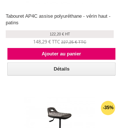
Tabouret AP4C assise polyuréthane - vérin haut -
patins
122,20 € HT
148,29 € TTC
227,25 € TTC
Ajouter au panier
Détails
-35%