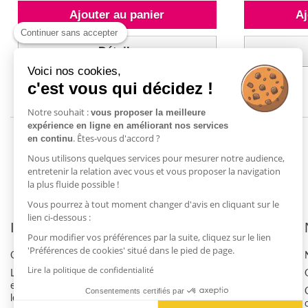
Ajouter au panier
Aj
Continuer sans accepter
Détails
Voici nos cookies,
c'est vous qui décidez !
Notre souhait :
vous proposer la meilleure
expérience en ligne en améliorant nos services
. Êtes-vous d'accord ?
en continu
Nous utilisons quelques services pour mesurer notre audience,
entretenir la relation avec vous et vous proposer la navigation
la plus fluide possible !
Vous pourrez à tout moment changer d'avis en cliquant sur le
lien ci-dessous :
Informations
Commandes
Pour modifier vos préférences par la suite, cliquez sur le lien
'Préférences de cookies' situé dans le pied de page.
Qui sommes-nous ?
Se connecter à mon compte
Lire la politique de confidentialité
Location de fauteuil
Livraison & retour
ergonomique disponible chez
Consentements certifiés par
Paiement sécurisé
lebonsiege.fr