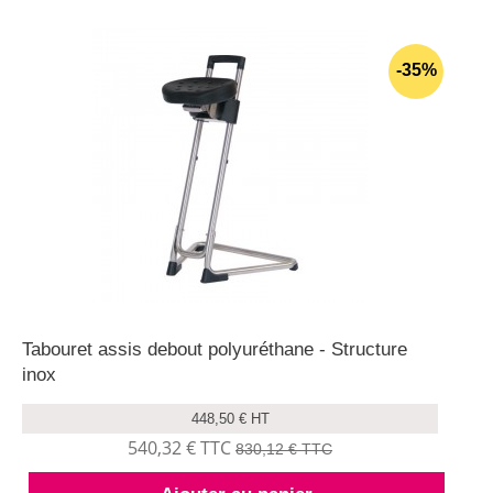
-35%
Tabouret assis debout polyuréthane - Structure
inox
448,50 € HT
540,32 € TTC
830,12 € TTC