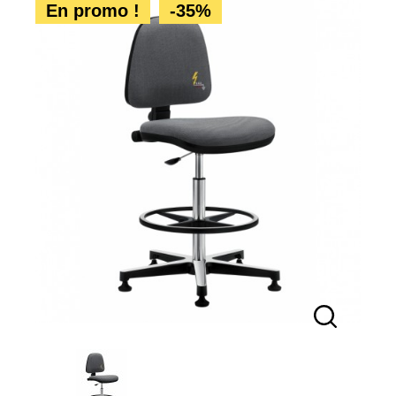
En promo !
-35%