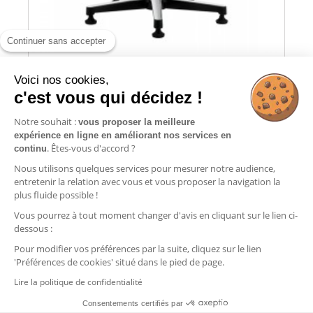
Continuer sans accepter
Voici nos cookies,
c'est vous qui décidez !
SIÈGE ESD ANTISTATIQUE - 212 - TISSU -...
Notre souhait :
vous proposer la meilleure
expérience en ligne en améliorant nos services en
Ajouter au panier
. Êtes-vous d'accord ?
continu
Nous utilisons quelques services pour mesurer notre audience,
entretenir la relation avec vous et vous proposer la navigation la
plus fluide possible !
Vous pourrez à tout moment changer d'avis en cliquant sur le lien ci-
Informations
dessous :
Commandes
Pour modifier vos préférences par la suite, cliquez sur le lien
'Préférences de cookies' situé dans le pied de page.
Nos produits
Lire la politique de confidentialité
Consentements certifiés par
Contactez-nous