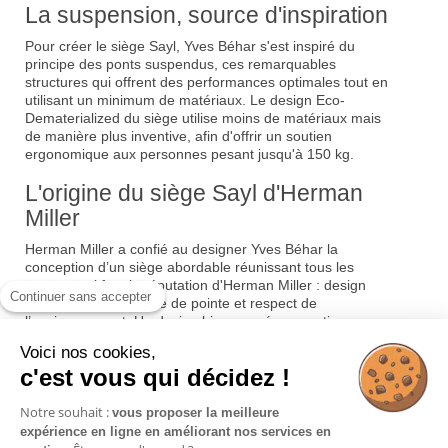
La suspension, source d'inspiration
Pour créer le siège Sayl, Yves Béhar s'est inspiré du
principe des ponts suspendus, ces remarquables
structures qui offrent des performances optimales tout en
utilisant un minimum de matériaux. Le design Eco-
Dematerialized du siège utilise moins de matériaux mais
de manière plus inventive, afin d'offrir un soutien
ergonomique aux personnes pesant jusqu'à 150 kg.
L'origine du siège Sayl d'Herman
Miller
Herman Miller a confié au designer Yves Béhar la
conception d’un siège abordable réunissant tous les
aspects qui font la réputation d'Herman Miller : design
Continuer sans accepter
esthétique, ergonomie de pointe et respect de
l’environnement. Un design bien pensé, un soutien
ergonomique et un rapport qualité-prix exceptionnel sont
Voici nos cookies,
les atouts incontestables du siège de bureau Sayl. Une
c'est vous qui décidez !
approche intelligente de l'ingénierie pour transformer des
matériaux simples a permis de rendre le siège Sayl
accessible à un plus vaste public.
Notre souhait :
vous proposer la meilleure
expérience en ligne en améliorant nos services en