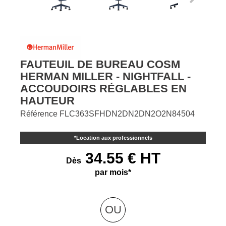
FAUTEUIL DE BUREAU COSM
HERMAN MILLER - NIGHTFALL -
ACCOUDOIRS RÉGLABLES EN
HAUTEUR
Référence
FLC363SFHDN2DN2DN2O2N84504
*
Location aux professionnels
34.55 € HT
Dès
par mois*
OU