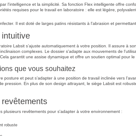
r l'intelligence et la simplicité. Sa fonction Flex intelligente offre co
étés requises pour le travail en laboratoire : elle est légère, polyvale
infecter. Il est doté de larges patins résistants à l'abrasion et permettan
intuitive
atoire Labsit s’ajuste automatiquement à votre position. Il assure à son u
'inclinaison complexes. Le dossier s'adapte aux mouvements de l'utilisa
Cela garantit une assise dynamique et offre un soutien optimal pour le 
itions que vous souhaitez
posture et peut s’adapter à une position de travail inclinée vers l'avant
e pression. En plus de son design attrayant, le siège Labsit est robus
s revêtements
ns plusieurs revêtements pour s'adapter à votre environnement :
nt robuste
os