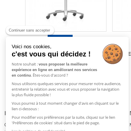
Continuer sans accepter
Voici nos cookies,
c'est vous qui décidez !
CHAISE DE LABORATOIRE LABSIT
CHAISE
9123 SUR...
Notre souhait :
vous proposer la meilleure
expérience en ligne en améliorant nos services
. Êtes-vous d'accord ?
Ajouter au panier
en continu
Nous utilisons quelques services pour mesurer notre audience,
entretenir la relation avec vous et vous proposer la navigation
la plus fluide possible !
Vous pourrez à tout moment changer d'avis en cliquant sur le
lien ci-dessous :
Informations
Commandes
Pour modifier vos préférences par la suite, cliquez sur le lien
'Préférences de cookies' situé dans le pied de page.
Qui sommes-nous ?
Se connecter à mon compte