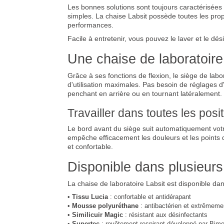
Les bonnes solutions sont toujours caractérisées pa
simples. La chaise Labsit possède toutes les propri
performances.
Facile à entretenir, vous pouvez le laver et le dés
Une chaise de laboratoire 
Grâce à ses fonctions de flexion, le siège de labor
d'utilisation maximales. Pas besoin de réglages d
penchant en arrière ou en tournant latéralement. 
Travailler dans toutes les pos
Le bord avant du siège suit automatiquement votre 
empêche efficacement les douleurs et les points d
et confortable.
Disponible dans plusieur
La chaise de laboratoire Labsit est disponible da
•
Tissu Lucia
: confortable et antidérapant
•
Mousse polyuréthane
: antibactérien et extrêmeme
•
Similicuir Magic
: résistant aux désinfectants
•
Supertec
: revêtement respirant développé par Bim