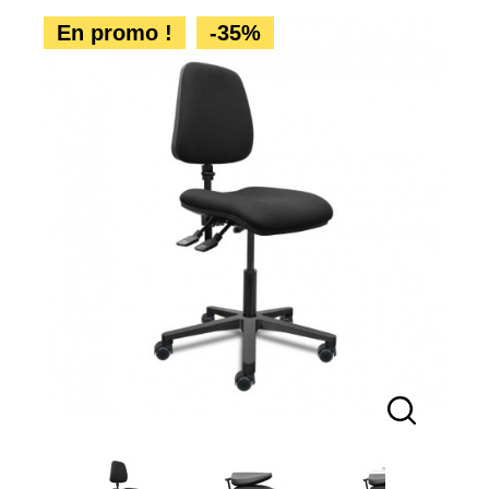
En promo !
-35%