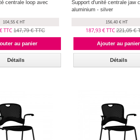
té centrale loop avec
Support d'unité centrale jaw 
aluminium - silver
104,55 € HT
156,40 € HT
 € TTC
187,93 € TTC
147,79 € TTC
221,05 € 
outer au panier
Ajouter au panie
Détails
Détails