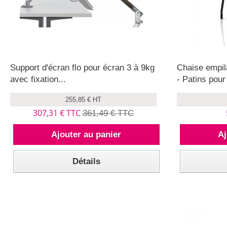
Support d'écran flo pour écran 3 à 9kg
Chaise empil
avec fixation...
- Patins pou
255,85 € HT
307,31 € TTC
361,49 € TTC
Ajouter au panier
Aj
Détails