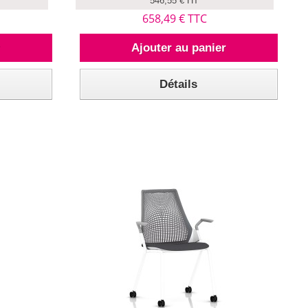
546,55 € HT
658,49 € TTC
r
Ajouter au panier
Détails