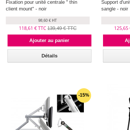
Fixation pour unité centrale " thin
Support d'uni
client mount" - noir
sangle - noir
98,60 € HT
118,61 € TTC
125,65
139,49 € TTC
Ajouter au panier
Aj
Détails
-15%