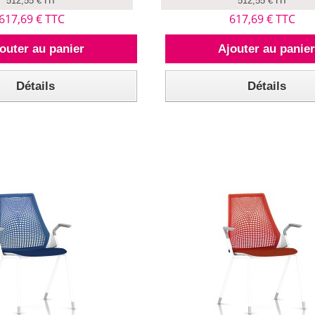
512,55 € HT
512,55 € HT
617,69 € TTC
617,69 € TTC
outer au panier
Ajouter au panie
Détails
Détails