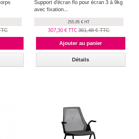
corps
Support d'écran flo pour écran 3 à 9kg
avec fixation...
255,85 € HT
307,30 € TTC
TTC
361,48 € TTC
r
Ajouter au panier
Détails