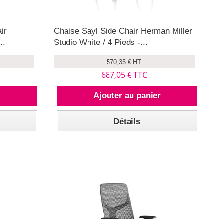
ir
Chaise Sayl Side Chair Herman Miller
..
Studio White / 4 Pieds -...
570,35 € HT
687,05 € TTC
r
Ajouter au panier
Détails