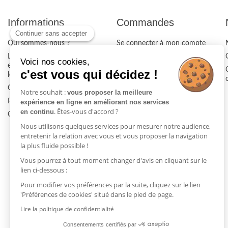
Informations
Commandes
Continuer sans accepter
Qui sommes-nous ?
Se connecter à mon compte
Location de fauteuil
Livraison & retour
Voici nos cookies,
ergonomique disponible chez
Paiement sécurisé
c'est vous qui décidez !
lebonsiege.fr
CGV/CGU
Contact
Notre souhait :
vous proposer la meilleure
Mentions légales
Plan du site
expérience en ligne en améliorant nos services
. Êtes-vous d'accord ?
en continu
Cookies
Nous utilisons quelques services pour mesurer notre audience,
entretenir la relation avec vous et vous proposer la navigation
la plus fluide possible !
Vous pourrez à tout moment changer d'avis en cliquant sur le
lien ci-dessous :
Pour modifier vos préférences par la suite, cliquez sur le lien
'Préférences de cookies' situé dans le pied de page.
Lire la politique de confidentialité
Consentements certifiés par